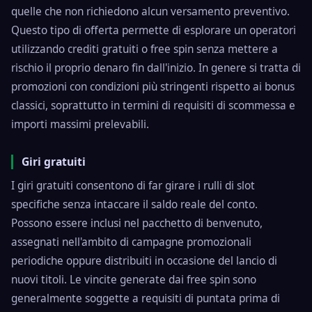
quelle che non richiedono alcun versamento preventivo.
Questo tipo di offerta permette di esplorare un operatori
utilizzando crediti gratuiti o free spin senza mettere a
rischio il proprio denaro fin dall'inizio. In genere si tratta di
promozioni con condizioni più stringenti rispetto ai bonus
classici, soprattutto in termini di requisiti di scommessa e
importi massimi prelevabili.
Giri gratuiti
I giri gratuiti consentono di far girare i rulli di slot
specifiche senza intaccare il saldo reale del conto.
Possono essere inclusi nel pacchetto di benvenuto,
assegnati nell'ambito di campagne promozionali
periodiche oppure distribuiti in occasione del lancio di
nuovi titoli. Le vincite generate dai free spin sono
generalmente soggette a requisiti di puntata prima di