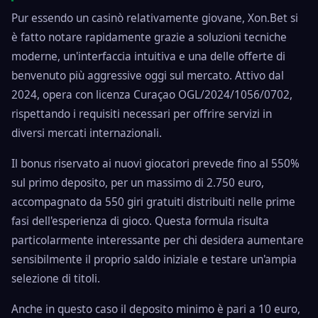
Pur essendo un casinò relativamente giovane, Xon.Bet si
è fatto notare rapidamente grazie a soluzioni tecniche
moderne, un'interfaccia intuitiva e una delle offerte di
benvenuto più aggressive oggi sul mercato. Attivo dal
2024, opera con licenza Curaçao OGL/2024/1056/0702,
rispettando i requisiti necessari per offrire servizi in
diversi mercati internazionali.
Il bonus riservato ai nuovi giocatori prevede fino al 550%
sul primo deposito, per un massimo di 2.750 euro,
accompagnato da 550 giri gratuiti distribuiti nelle prime
fasi dell'esperienza di gioco. Questa formula risulta
particolarmente interessante per chi desidera aumentare
sensibilmente il proprio saldo iniziale e testare un'ampia
selezione di titoli.
Anche in questo caso il deposito minimo è pari a 10 euro,