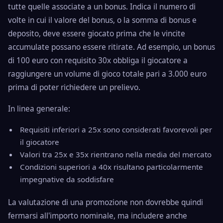
tutte quelle associate a un bonus. Indica il numero di
volte in cui il valore del bonus, o la somma di bonus e
deposito, deve essere giocato prima che le vincite
accumulate possano essere ritirate. Ad esempio, un bonus
di 100 euro con requisito 30x obbliga il giocatore a
raggiungere un volume di gioco totale pari a 3.000 euro
prima di poter richiedere un prelievo.
In linea generale:
Requisiti inferiori a 25x sono considerati favorevoli per
il giocatore
Valori tra 25x e 35x rientrano nella media del mercato
Condizioni superiori a 40x risultano particolarmente
impegnative da soddisfare
La valutazione di una promozione non dovrebbe quindi
fermarsi all'importo nominale, ma includere anche