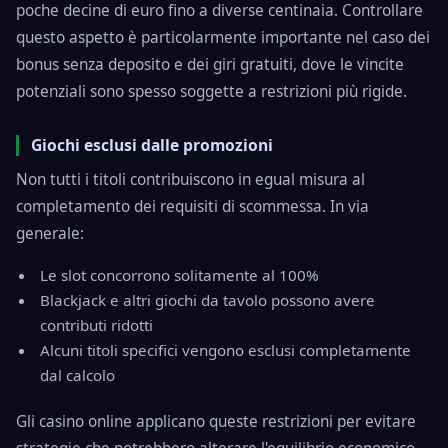
poche decine di euro fino a diverse centinaia. Controllare
questo aspetto è particolarmente importante nel caso dei
bonus senza deposito e dei giri gratuiti, dove le vincite
potenziali sono spesso soggette a restrizioni più rigide.
Giochi esclusi dalle promozioni
Non tutti i titoli contribuiscono in egual misura al
completamento dei requisiti di scommessa. In via
generale:
Le slot concorrono solitamente al 100%
Blackjack e altri giochi da tavolo possono avere
contributi ridotti
Alcuni titoli specifici vengono esclusi completamente
dal calcolo
Gli casino online applicano queste restrizioni per evitare