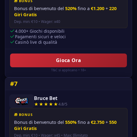
🎁 BONUS
Bonus di benvenuto del
520%
fino a
€1.200
+
220
Giri Gratis
Dep. min: €10 • Wager: x40
4.000+ Giochi disponibili
Pagamenti sicuri e veloci
Casinò live di qualità
Gioca Ora
T&C si applicano • 18+
#7
Bruce Bet
★★★★★
4.8/5
🎁 BONUS
Bonus di benvenuto del
550%
fino a
€2.750
+
550
Giri Gratis
Dep. min: €10 • Wager: x45 • Max: Illimitato