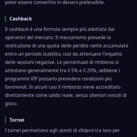
poter essere convertite in denaro prelevabile.
Cashback
Il cashback è una formula sempre più adottata dai
operatori del mercato. Il meccanismo prevede la
restituzione di una quota delle perdite nette accumulate
entro un periodo stabilito, così da attenuare l'impatto
delle sessioni negative. Le percentuali di rimborso si
attestano generalmente tra il 5% e il 20%, sebbene i
programmi VIP possano prevedere condizioni più
favorevoli. In alcuni casi il rimborso viene accreditato
direttamente come saldo reale, senza ulteriori vincoli di
gioco.
Tornei
I tornei permettono agli utenti di sfidarsi tra loro per