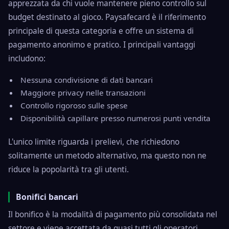
apprezzata da chi vuole mantenere pieno controllo sul
budget destinato al gioco. Paysafecard è il riferimento
principale di questa categoria e offre un sistema di
pagamento anonimo e pratico. I principali vantaggi
includono:
Nessuna condivisione di dati bancari
Maggiore privacy nelle transazioni
Controllo rigoroso sulle spese
Disponibilità capillare presso numerosi punti vendita
L'unico limite riguarda i prelievi, che richiedono
solitamente un metodo alternativo, ma questo non ne
riduce la popolarità tra gli utenti.
Bonifici bancari
Il bonifico è la modalità di pagamento più consolidata nel
settore e viene accettata da quasi tutti gli operatori