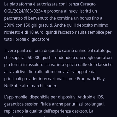
La piattaforma è autorizzata con licenza Curaçao
OGL/2024/688/0234 e propone ai nuovi iscritti un
pacchetto di benvenuto che combina un bonus fino al
390% con 150 giri gratuiti. Anche qui il deposito minimo
richiesto è di 10 euro, quindi l'accesso risulta semplice per
tutti i profili di giocatore.
Il vero punto di forza di questo casinò online è il catalogo,
che supera i 50.000 giochi rendendolo uno degli operatori
più forniti in assoluto. La varietà spazia dalle slot classiche
ai tavoli live, fino alle ultime novità sviluppate dai
principali provider internazionali come Pragmatic Play,
NetEnt e altri marchi leader.
L'app mobile, disponibile per dispositivi Android e iOS,
garantisce sessioni fluide anche per utilizzi prolungati,
replicando la qualità dell'esperienza desktop. La