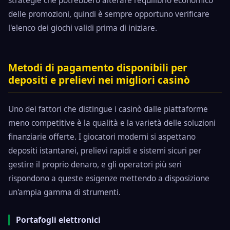
strategie che potrebbero alterare l'equilibrio economico
delle promozioni, quindi è sempre opportuno verificare
l'elenco dei giochi validi prima di iniziare.
Metodi di pagamento disponibili per
depositi e prelievi nei migliori casinò
Uno dei fattori che distingue i casinò dalle piattaforme
meno competitive è la qualità e la varietà delle soluzioni
finanziarie offerte. I giocatori moderni si aspettano
depositi istantanei, prelievi rapidi e sistemi sicuri per
gestire il proprio denaro, e gli operatori più seri
rispondono a queste esigenze mettendo a disposizione
un'ampia gamma di strumenti.
Portafogli elettronici