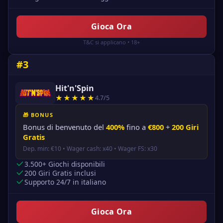
Gioca Ora
T&C si applicano • 18+
#3
Hit'n'Spin
★★★★★
4.7/5
🎁 BONUS
Bonus di benvenuto del
400%
fino a
€800
+
200 Giri
Gratis
Dep. min: €10 • Wager cash: x40 • Wager FS: x30
3.500+ Giochi disponibili
200 Giri Gratis inclusi
Supporto 24/7 in italiano
Gioca Ora