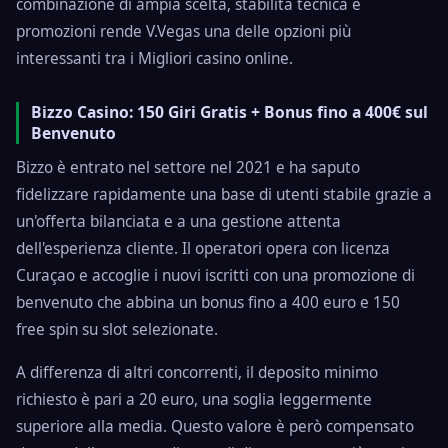
combinazione di ampia scelta, stabilità tecnica e
promozioni rende V.Vegas una delle opzioni più
interessanti tra i Migliori casino online.
Bizzo Casino: 150 Giri Gratis + Bonus fino a 400€ sul
Benvenuto
Bizzo è entrato nel settore nel 2021 e ha saputo
fidelizzare rapidamente una base di utenti stabile grazie a
un'offerta bilanciata e a una gestione attenta
dell'esperienza cliente. Il operatori opera con licenza
Curaçao e accoglie i nuovi iscritti con una promozione di
benvenuto che abbina un bonus fino a 400 euro e 150
free spin su slot selezionate.
A differenza di altri concorrenti, il deposito minimo
richiesto è pari a 20 euro, una soglia leggermente
superiore alla media. Questo valore è però compensato