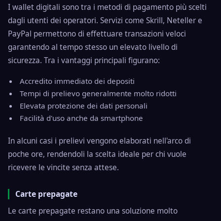
I wallet digitali sono tra i metodi di pagamento più scelti
dagli utenti dei operatori. Servizi come Skrill, Neteller e
PayPal permettono di effettuare transazioni veloci
garantendo al tempo stesso un elevato livello di
sicurezza. Tra i vantaggi principali figurano:
Accredito immediato dei depositi
Tempi di prelievo generalmente molto ridotti
Elevata protezione dei dati personali
Facilità d'uso anche da smartphone
In alcuni casi i prelievi vengono elaborati nell'arco di
poche ore, rendendoli la scelta ideale per chi vuole
ricevere le vincite senza attese.
Carte prepagate
Le carte prepagate restano una soluzione molto