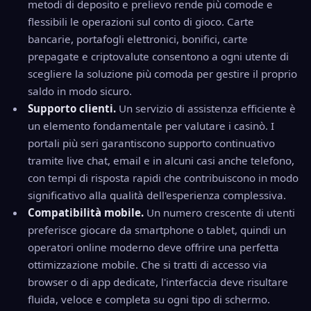
metodi di deposito e prelievo rende più comode e
flessibili le operazioni sul conto di gioco. Carte
bancarie, portafogli elettronici, bonifici, carte
prepagate e criptovalute consentono a ogni utente di
scegliere la soluzione più comoda per gestire il proprio
saldo in modo sicuro.
Supporto clienti.
Un servizio di assistenza efficiente è
un elemento fondamentale per valutare i casinò. I
portali più seri garantiscono supporto continuativo
tramite live chat, email e in alcuni casi anche telefono,
con tempi di risposta rapidi che contribuiscono in modo
significativo alla qualità dell'esperienza complessiva.
Compatibilità mobile.
Un numero crescente di utenti
preferisce giocare da smartphone o tablet, quindi un
operatori online moderno deve offrire una perfetta
ottimizzazione mobile. Che si tratti di accesso via
browser o di app dedicate, l'interfaccia deve risultare
fluida, veloce e completa su ogni tipo di schermo.