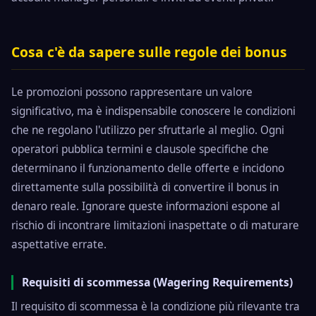
Cosa c'è da sapere sulle regole dei bonus
Le promozioni possono rappresentare un valore
significativo, ma è indispensabile conoscere le condizioni
che ne regolano l'utilizzo per sfruttarle al meglio. Ogni
operatori pubblica termini e clausole specifiche che
determinano il funzionamento delle offerte e incidono
direttamente sulla possibilità di convertire il bonus in
denaro reale. Ignorare queste informazioni espone al
rischio di incontrare limitazioni inaspettate o di maturare
aspettative errate.
Requisiti di scommessa (Wagering Requirements)
Il requisito di scommessa è la condizione più rilevante tra