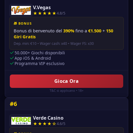
V.Vegas
★★★★★
4.8/5
🎁 BONUS
Bonus di benvenuto del
390%
fino a
€1.500
+
150
Giri Gratis
Dep. min: €10 • Wager cash: x40 • Wager FS: x30
50.000+ Giochi disponibili
App iOS & Android
Programma VIP esclusivo
Gioca Ora
T&C si applicano • 18+
#6
Verde Casino
★★★★☆
4.6/5