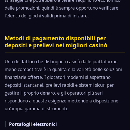
strategie che potrebbero alterare l'equilibrio economico
delle promozioni, quindi è sempre opportuno verificare
l'elenco dei giochi validi prima di iniziare.
Metodi di pagamento disponibili per
depositi e prelievi nei migliori casinò
Uno dei fattori che distingue i casinò dalle piattaforme
meno competitive è la qualità e la varietà delle soluzioni
finanziarie offerte. I giocatori moderni si aspettano
depositi istantanei, prelievi rapidi e sistemi sicuri per
gestire il proprio denaro, e gli operatori più seri
rispondono a queste esigenze mettendo a disposizione
un'ampia gamma di strumenti.
Portafogli elettronici