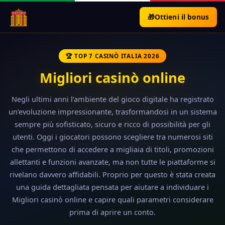
♦
🎁
Ottieni il bonus
🃏
♥

♠
♣
🏆 TOP 7 CASINÒ ITALIA 2026
Migliori casinò online
Negli ultimi anni l’ambiente del gioco digitale ha registrato
un’evoluzione impressionante, trasformandosi in un sistema
sempre più sofisticato, sicuro e ricco di possibilità per gli
utenti. Oggi i giocatori possono scegliere tra numerosi siti
che permettono di accedere a migliaia di titoli, promozioni
allettanti e funzioni avanzate, ma non tutte le piattaforme si
rivelano davvero affidabili. Proprio per questo è stata creata
una guida dettagliata pensata per aiutare a individuare i
Migliori casinò online e capire quali parametri considerare
prima di aprire un conto.