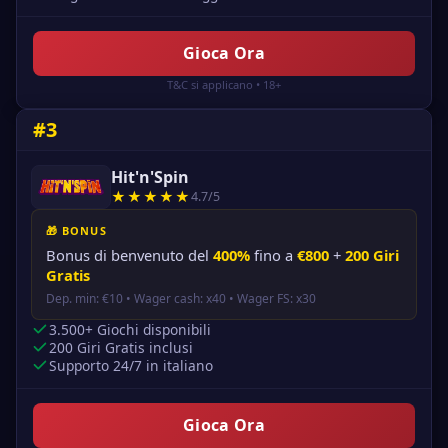
Gioca Ora
T&C si applicano • 18+
#3
Hit'n'Spin
★★★★★
4.7/5
🎁 BONUS
Bonus di benvenuto del
400%
fino a
€800
+
200 Giri
Gratis
Dep. min: €10 • Wager cash: x40 • Wager FS: x30
3.500+ Giochi disponibili
200 Giri Gratis inclusi
Supporto 24/7 in italiano
Gioca Ora