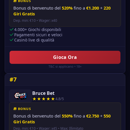
🎁 BONUS
Bonus di benvenuto del
520%
fino a
€1.200
+
220
Giri Gratis
Dep. min: €10 • Wager: x40
4.000+ Giochi disponibili
Pagamenti sicuri e veloci
Casinò live di qualità
Gioca Ora
T&C si applicano • 18+
#7
Bruce Bet
★★★★★
4.8/5
🎁 BONUS
Bonus di benvenuto del
550%
fino a
€2.750
+
550
Giri Gratis
Dep. min: €10 • Wager: x45 • Max: Illimitato