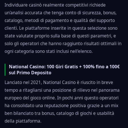
Individuare casinò realmente competitivi richiede
un'analisi accurata che tenga conto di sicurezza, bonus,
catalogo, metodi di pagamento e qualità del supporto
clienti. Le piattaforme inserite in questa selezione sono
state valutate proprio sulla base di questi parametri, e
solo gli operatori che hanno raggiunto risultati ottimali in
ogni categoria sono stati inclusi nell'elenco.
National Casino: 100 Giri Gratis + 100% fino a 100€
sul Primo Deposito
Lanciato nel 2021, National Casino è riuscito in breve
tempo a ritagliarsi una posizione di rilievo nel panorama
europeo del gioco online. In pochi anni questo operatori
ha consolidato una reputazione positiva grazie a un mix
ben bilanciato tra bonus, catalogo di giochi e usabilità
della piattaforma.