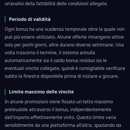
un'analisi della fattibilità delle condizioni allegate.
Periodo di validità
Ogni bonus ha una scadenza temporale oltre la quale non
può più essere utilizzato. Alcune offerte rimangono attive
solo per pochi giorni, altre durano diverse settimane. Una
volta trascorso il termine, il sistema annulla
automaticamente sia il saldo bonus residuo sia le
eventuali vincite collegate, quindi è consigliabile verificare
subito la finestra disponibile prima di iniziare a giocare.
Limite massimo delle vincite
In alcune promozioni viene fissato un tetto massimo
prelevabile attraverso il bonus, indipendentemente
dall'importo effettivamente vinto. Questo limite varia
sensibilmente da una piattaforma all'altra, spaziando da