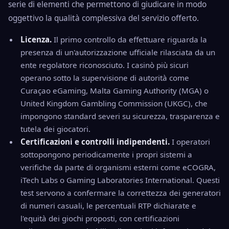
serie di elementi che permettono di giudicare in modo
oggettivo la qualità complessiva del servizio offerto.
Licenza.
Il primo controllo da effettuare riguarda la
presenza di un'autorizzazione ufficiale rilasciata da un
ente regolatore riconosciuto. I casinò più sicuri
operano sotto la supervisione di autorità come
Curaçao eGaming, Malta Gaming Authority (MGA) o
United Kingdom Gambling Commission (UKGC), che
impongono standard severi su sicurezza, trasparenza e
tutela dei giocatori.
Certificazioni e controlli indipendenti.
I operatori
sottopongono periodicamente i propri sistemi a
verifiche da parte di organismi esterni come eCOGRA,
iTech Labs o Gaming Laboratories International. Questi
test servono a confermare la correttezza dei generatori
di numeri casuali, le percentuali RTP dichiarate e
l'equità dei giochi proposti, con certificazioni