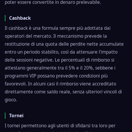
poter essere convertite in denaro prelevabile.
Cashback
Il cashback è una formula sempre più adottata dai
operatori del mercato. Il meccanismo prevede la
restituzione di una quota delle perdite nette accumulate
entro un periodo stabilito, così da attenuare l'impatto
delle sessioni negative. Le percentuali di rimborso si
attestano generalmente tra il 5% e il 20%, sebbene i
programmi VIP possano prevedere condizioni più
favorevoli. In alcuni casi il rimborso viene accreditato
direttamente come saldo reale, senza ulteriori vincoli di
gioco.
Tornei
I tornei permettono agli utenti di sfidarsi tra loro per