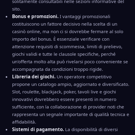
solitamente consultabili nelle sezioni informative del
sito.
Bonus e promozioni.
I vantaggi promozionali
costituiscono un fattore decisivo nella scelta di un
casinò online, ma non ci si dovrebbe fermare al solo
importo del bonus. È essenziale verificare con
attenzione requisiti di scommessa, limiti di prelievo,
giochi validi e tutte le clausole specifiche, perché
un'offerta molto alta può rivelarsi poco conveniente se
accompagnata da condizioni troppo rigide.
Libreria dei giochi.
Un operatore competitivo
propone un catalogo ampio, aggiornato e diversificato.
Slot, roulette, blackjack, poker, tavoli live e giochi
innovativi dovrebbero essere presenti in numero
sufficiente, con la collaborazione di provider noti che
rappresenta un segnale importante di qualità tecnica e
affidabilità.
Sistemi di pagamento.
La disponibilità di diversi