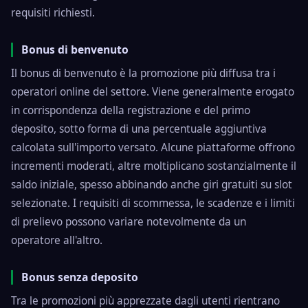
requisiti richiesti.
Bonus di benvenuto
Il bonus di benvenuto è la promozione più diffusa tra i
operatori online del settore. Viene generalmente erogato
in corrispondenza della registrazione e del primo
deposito, sotto forma di una percentuale aggiuntiva
calcolata sull'importo versato. Alcune piattaforme offrono
incrementi moderati, altre moltiplicano sostanzialmente il
saldo iniziale, spesso abbinando anche giri gratuiti su slot
selezionate. I requisiti di scommessa, le scadenze e i limiti
di prelievo possono variare notevolmente da un
operatore all'altro.
Bonus senza deposito
Tra le promozioni più apprezzate dagli utenti rientrano