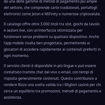
da una delle gamme di metodi di pagamento più ampie
del settore, che comprende carte tradizionali, portafogli
elettronici come Jeton e MiFinity e numerose criptovalute.
Il catalogo offre oltre 3.000 titoli tra slot, giochi da tavolo
e sezioni live, con un'interfaccia ottimizzata per
funzionare senza problemi su qualsiasi dispositivo. Anche
l'app mobile risulta ben progettata, permettendo ai
giocatori di accedere rapidamente ai contenuti preferiti in
ogni momento.
Il servizio clienti è disponibile in più lingue e può essere
contattato tramite chat dal vivo o email, con tempi di
risposta generalmente contenuti. Questo contribuisce a
rendere Bizzo una scelta valida tra i Migliori casinò per chi
cerca un equilibrio tra promozioni, metodi di pagamento e
assistenza.